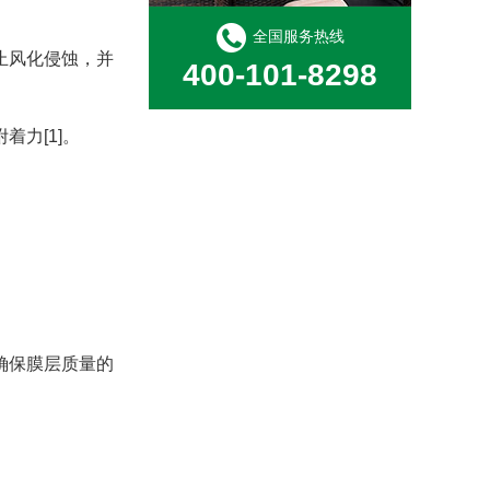
全国服务热线
止风化侵蚀，并
400-101-8298
力[1]。
大熊号—全密闭碳氢清洗机
确保膜层质量的