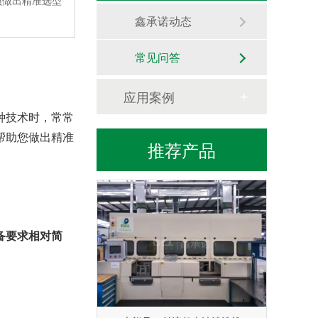
员做出精准选型
鑫承诺动态
常见问答
应用案例
种技术时，常常
帮助您做出精准
推荐产品
阳极氧化工艺及应用
备要求相对简
大熊号—射流超声波清洗机