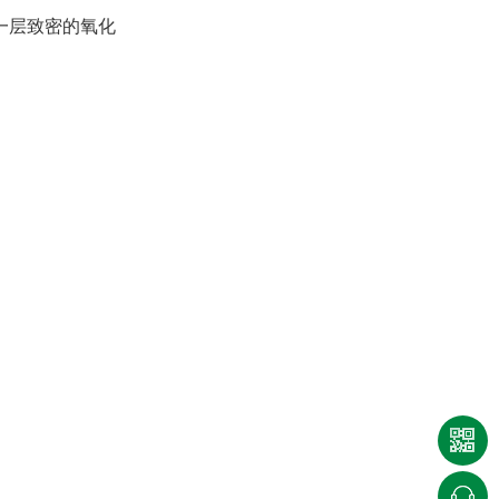
五金电镀工艺及应用
一层致密的氧化
单槽真空碳氢清洗机