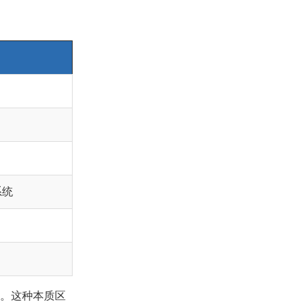
智能真空清洗机
阳极氧化工艺及应用
系统
"。这种本质区