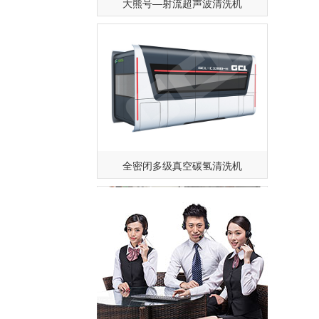
全密闭多级真空碳氢清洗机
化学铣切工艺及应用