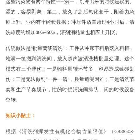
这些污染物有两个特性——第一，刚冲出来的时候是软的、
湿的，容易剥离；第二，放久了之后氧化变干，附着力急
剧上升。业内有个经验数据：冲压件放置超过4小时后，清
洗难度约增加30%~50%，溶剂消耗量也相应上升[2]。
传统做法是"批量离线清洗"：工件从冲床下料后落入料框，
堆满一筐搬到清洗间，放入超声波清洗槽批量处理。这个
模式有三个硬伤：一是物料周转环节多，容易造成磕碰划
伤；二是无法做到"一件一清"，质量追溯困难；三是清洗节
奏和生产节奏脱节，忙的时候清洗间排队，闲的时候设备
空转。
知识小贴士：
根据《清洗剂挥发性有机化合物含量限值》（GB38508-