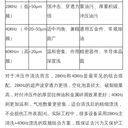
28KHz（低
>50μm
强冲击、穿透力
重油污、厚重积碳、
频）
强
冲压油污
40KHz（中
20~50μm
适中均衡、兼顾
通用五金件、常规除
频）
面广
油
80KHz+（高
<20μm
温和密集、作用
精密器件、半导体晶
频）
深度浅
圆
对于冲压件清洗而言，28KHz和40KHz是最常见的组合搭
配。28KHz的超声波穿透力更强，空化泡直径大、破裂能量
高，对付冲压件的厚层拉伸油和金属碎屑效果更好；40KHz
则更加温和，气泡数量更密集，适合清洗后的精细漂洗，
不会损伤工件表面[4]。实际工程中，很多设备采用28KHz主
清洗+40KHz漂洗的双频组合方案，既保证去污力又保护工