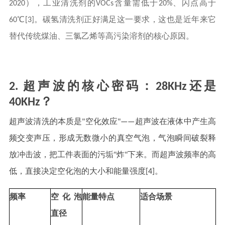
2020），工业清洗剂的VOCs含量需低于20%、闪点高于
60℃[3]。碳氢清洗剂正好满足这一要求，这也是近年来它
替代传统煤油、三氯乙烯等高污染溶剂的核心原因。
2. 超声波的核心密码：28KHz还是
40KHz？
超声波清洗的本质是"空化效应"——超声波在液体中产生高
频交变声压，形成无数微小的真空气泡，气泡瞬间破裂释
放冲击波，把工件表面的污垢"炸"下来。而超声波频率的高
低，直接决定空化泡的大小和能量强度[4]。
频率
空化泡
能量特点
适合场景
直径