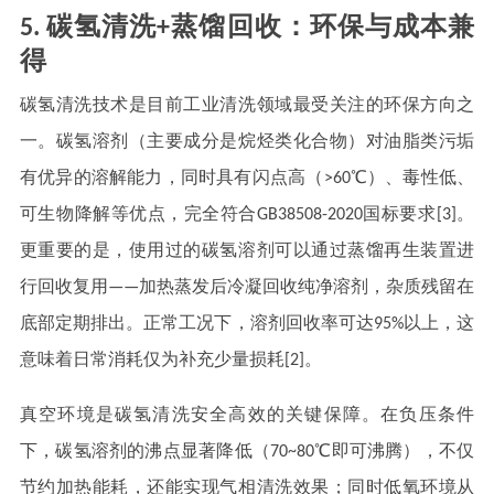
5. 碳氢清洗+蒸馏回收：环保与成本兼
得
碳氢清洗技术是目前工业清洗领域最受关注的环保方向之
一。碳氢溶剂（主要成分是烷烃类化合物）对油脂类污垢
有优异的溶解能力，同时具有闪点高（>60℃）、毒性低、
可生物降解等优点，完全符合GB38508-2020国标要求[3]。
更重要的是，使用过的碳氢溶剂可以通过蒸馏再生装置进
行回收复用——加热蒸发后冷凝回收纯净溶剂，杂质残留在
底部定期排出。正常工况下，溶剂回收率可达95%以上，这
意味着日常消耗仅为补充少量损耗[2]。
真空环境是碳氢清洗安全高效的关键保障。在负压条件
下，碳氢溶剂的沸点显著降低（70~80℃即可沸腾），不仅
节约加热能耗，还能实现气相清洗效果；同时低氧环境从