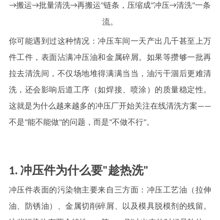
→搬运→批量清洗→再搬运"链条，压缩成"冲压→清洗"一条
流。
你可能遇到过这种情况：冲压车间一天产出几千甚至上万
件工件，表面沾满冲压油和金属碎屑。如果等攒够一批再
拉去清洗间，不仅场地堆得满满当当，油污干涸后更难清
洗，还会影响后道工序（如焊接、喷涂）的质量稳定性。
这就是为什么越来越多的冲压厂开始关注在线清洗方案——
不是"能不能做"的问题，而是"不做不行"。
1. 冲压件为什么要"趁热洗"
冲压件表面的污染物主要来自三方面：冲压工艺油（拉伸
油、防锈油）、金属切削碎屑、以及模具脱模剂的残留。