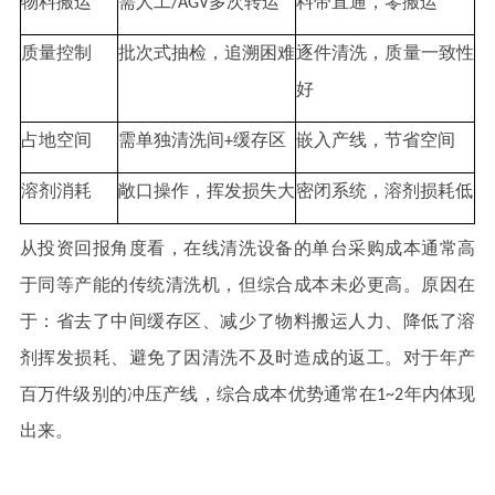
物料搬运
需人工/AGV多次转运
料带直通，零搬运
质量控制
批次式抽检，追溯困难
逐件清洗，质量一致性
好
占地空间
需单独清洗间+缓存区
嵌入产线，节省空间
溶剂消耗
敞口操作，挥发损失大
密闭系统，溶剂损耗低
从投资回报角度看，在线清洗设备的单台采购成本通常高
于同等产能的传统清洗机，但综合成本未必更高。原因在
于：省去了中间缓存区、减少了物料搬运人力、降低了溶
剂挥发损耗、避免了因清洗不及时造成的返工。对于年产
百万件级别的冲压产线，综合成本优势通常在1~2年内体现
出来。