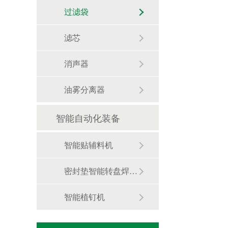
过滤袋
滤芯
消声器
油雾分离器
智能自动化装备
智能贴辅料机
化学清洗线丨半导体装备零件制造
密封垫智能转盘焊铆机
超微弧氧化(MAO)原理、性能与应用全解析
智能植钉机
2026全密闭碳氢清洗机实测排名｜头部机型横评报告