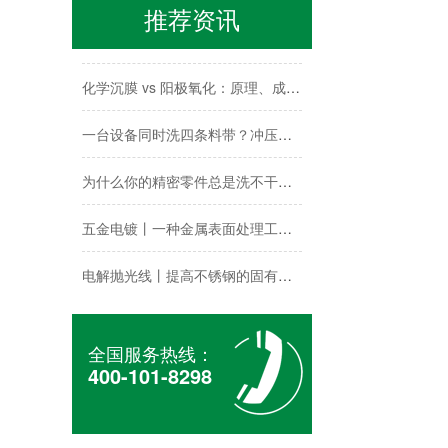
推荐资讯
PVD镀膜前真空清洗技术原理与优势解析
化学沉膜 vs 阳极氧化：原理、成本、适用场景全解析 | 工业表面处理选型指南
一台设备同时洗四条料带？冲压产线在线清洗到底怎么玩
为什么你的精密零件总是洗不干净？真空清洗技术的"降维打击"
五金电镀丨一种金属表面处理工艺，提供特殊的表面性能
电解抛光线丨提高不锈钢的固有耐腐蚀性，保持长久的光洁度
阳极氧化线丨大型龙门式自动生产线
全国服务热线：
化学清洗线丨半导体装备零件制造
400-101-8298
超微弧氧化(MAO)原理、性能与应用全解析