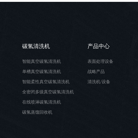
2026全密闭碳氢清洗机实测排名｜头部机型横评报告
PVD镀膜前真空清洗技术原理与优势解析
化学沉膜 vs 阳极氧化：原理、成本、适用场景全解析 | 工业表面处理选型指南
一台设备同时洗四条料带？冲压产线在线清洗到底怎么玩
碳氢清洗机
产品中心
智能真空碳氢清洗机
表面处理设备
单槽真空碳氢清洗机
战略产品
智能柔性真空碳氢清洗机
清洗机/设备
全密闭多级真空碳氢清洗机
在线喷淋碳氢清洗机
碳氢蒸馏回收机